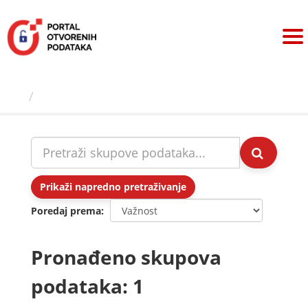
Preskoči
na
sadržaj
Skupovi podаtаkа
Prikaži napredno pretraživanje
Poredaj prema
Pronađeno skupova
podataka: 1