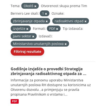
Tema:
Okoliš
Otvorenost skupa prema Tim
Berners-Lee skali:
1
Oznake:
zbrinjavanje otpada
radioaktivni otpad
izvješće
Formati:
PDF
Tip Izdavača:
Javni sektor
Izdavači:
Ministarstvo unutarnjih poslova
Filtriraj rezultate
Godišnje izvješće o provedbi Strategije
zbrinjavanja radioaktivnog otpada za ...
Informacije za ponovnu uporabu Ministarstva
unutarnjih poslova RH dostupne su korisnicima uz
Otvorenu dozvolu , a primjenjuju se pravila
propisana Pravilnikom o vrstama i...
PDF