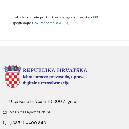
Također možete pristupiti ovom registru koristeći
API
(pogledajte
Dokumenаtаcijа API-jа
).