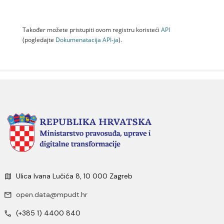
Također možete pristupiti ovom registru koristeći
API
(pogledajte
Dokumenаtаcijа API-jа
).