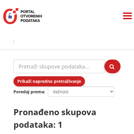
Preskoči
na
sadržaj
Skupovi podаtаkа
Prikaži napredno pretraživanje
Poredaj prema
Pronađeno skupova
podataka: 1