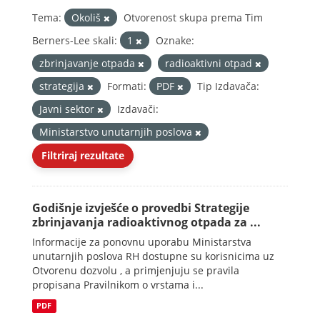
Tema:
Okoliš
Otvorenost skupa prema Tim
Berners-Lee skali:
1
Oznake:
zbrinjavanje otpada
radioaktivni otpad
strategija
Formati:
PDF
Tip Izdavača:
Javni sektor
Izdavači:
Ministarstvo unutarnjih poslova
Filtriraj rezultate
Godišnje izvješće o provedbi Strategije
zbrinjavanja radioaktivnog otpada za ...
Informacije za ponovnu uporabu Ministarstva
unutarnjih poslova RH dostupne su korisnicima uz
Otvorenu dozvolu , a primjenjuju se pravila
propisana Pravilnikom o vrstama i...
PDF