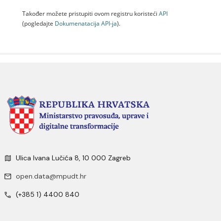
Također možete pristupiti ovom registru koristeći
API
(pogledajte
Dokumenаtаcijа API-jа
).