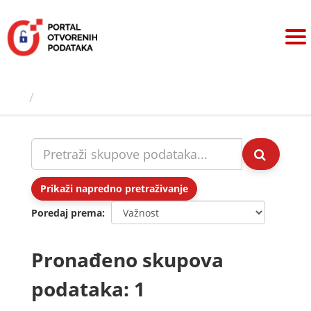
Preskoči
na
sadržaj
Skupovi podаtаkа
Prikaži napredno pretraživanje
Poredaj prema
Pronađeno skupova
podataka: 1