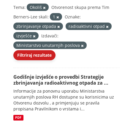
Tema:
Okoliš
Otvorenost skupa prema Tim
Berners-Lee skali:
1
Oznake:
zbrinjavanje otpada
radioaktivni otpad
izvješće
Izdavači:
Ministarstvo unutarnjih poslova
Filtriraj rezultate
Godišnje izvješće o provedbi Strategije
zbrinjavanja radioaktivnog otpada za ...
Informacije za ponovnu uporabu Ministarstva
unutarnjih poslova RH dostupne su korisnicima uz
Otvorenu dozvolu , a primjenjuju se pravila
propisana Pravilnikom o vrstama i...
PDF