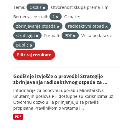
Tema:
Okoliš
Otvorenost skupa prema Tim
Berners-Lee skali:
1
Oznake:
zbrinjavanje otpada
radioaktivni otpad
strategija
Formati:
PDF
Vrsta podataka:
public
Filtriraj rezultate
Godišnje izvješće o provedbi Strategije
zbrinjavanja radioaktivnog otpada za ...
Informacije za ponovnu uporabu Ministarstva
unutarnjih poslova RH dostupne su korisnicima uz
Otvorenu dozvolu , a primjenjuju se pravila
propisana Pravilnikom o vrstama i...
PDF