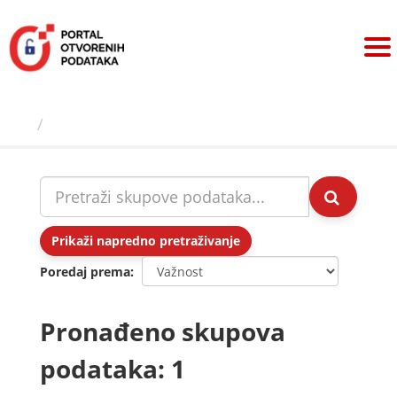
Preskoči
na
sadržaj
Skupovi podаtаkа
Prikaži napredno pretraživanje
Poredaj prema
Pronađeno skupova
podataka: 1