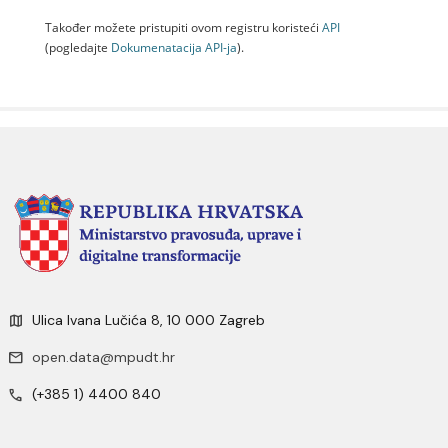
Također možete pristupiti ovom registru koristeći
API
(pogledajte
Dokumenаtаcijа API-jа
).