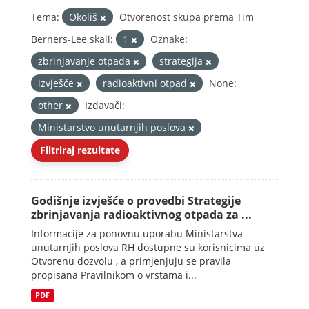
Tema:
Okoliš
Otvorenost skupa prema Tim
Berners-Lee skali:
1
Oznake:
zbrinjavanje otpada
strategija
izvješće
radioaktivni otpad
None:
other
Izdavači:
Ministarstvo unutarnjih poslova
Filtriraj rezultate
Godišnje izvješće o provedbi Strategije
zbrinjavanja radioaktivnog otpada za ...
Informacije za ponovnu uporabu Ministarstva
unutarnjih poslova RH dostupne su korisnicima uz
Otvorenu dozvolu , a primjenjuju se pravila
propisana Pravilnikom o vrstama i...
PDF