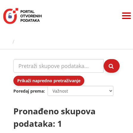
Preskoči
na
sadržaj
Skupovi podаtаkа
Prikaži napredno pretraživanje
Poredaj prema
Pronađeno skupova
podataka: 1