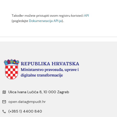
Također možete pristupiti ovom registru koristeći
API
(pogledajte
Dokumenаtаcijа API-jа
).