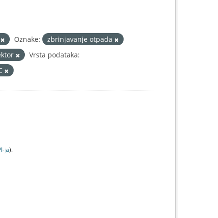
1
Oznake:
zbrinjavanje otpada
ektor
Vrsta podataka:
IC
I-jа
).