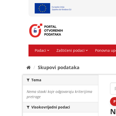
Preskoči
na
sadržaj
Skupovi podаtаkа
Tema
Nema stavki koje odgovaraju kriterijima
pretrage
P
Visokovrijedni podaci
N