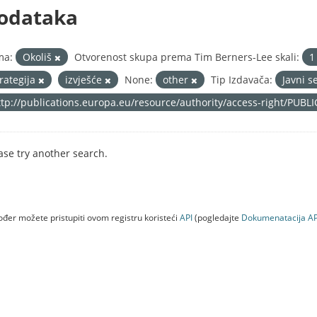
odataka
ma:
Okoliš
Otvorenost skupa prema Tim Berners-Lee skali:
trategija
izvješće
None:
other
Tip Izdavača:
Javni s
ttp://publications.europa.eu/resource/authority/access-right/PUBL
ase try another search.
đer možete pristupiti ovom registru koristeći
API
(pogledajte
Dokumenаtаcijа AP