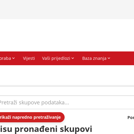
rikaži napredno pretraživanje
Po
isu pronađeni skupovi