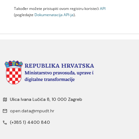
Također možete pristupiti ovom registru koristeći
API
(pogledajte
Dokumenаtаcijа API-jа
).