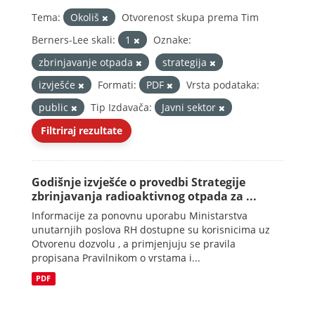
Tema:
Okoliš
Otvorenost skupa prema Tim
Berners-Lee skali:
1
Oznake:
zbrinjavanje otpada
strategija
izvješće
Formati:
PDF
Vrsta podataka:
public
Tip Izdavača:
Javni sektor
Filtriraj rezultate
Godišnje izvješće o provedbi Strategije
zbrinjavanja radioaktivnog otpada za ...
Informacije za ponovnu uporabu Ministarstva
unutarnjih poslova RH dostupne su korisnicima uz
Otvorenu dozvolu , a primjenjuju se pravila
propisana Pravilnikom o vrstama i...
PDF