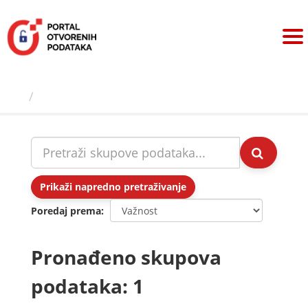
Preskoči
na
sadržaj
Skupovi podаtаkа
Prikaži napredno pretraživanje
Poredaj prema
Pronađeno skupova
podataka: 1