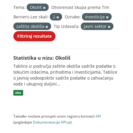
Tema:
Okoliš
Otvorenost skupa prema Tim
Berners-Lee skali:
2
Oznake:
investicije
zaštita okoliša
Tip Izdavača:
Javni sektor
Filtriraj rezultate
Statistika u nizu: Okoliš
Tablice iz područja zaštite okoliša sadrže podatke o
tekućim izdacima, prihodima i investicijama. Tablice
o javnoj vodoopskrbi sadrže podatke o zahvaćanju
vode i ukupnoj duljini...
xlsx
Također možete pristupiti ovom registru koristeći
API
(pogledajte
Dokumenаtаcijа API-jа
).