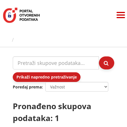
Preskoči
na
sadržaj
Skupovi podаtаkа
Prikaži napredno pretraživanje
Poredaj prema
Pronađeno skupova
podataka: 1