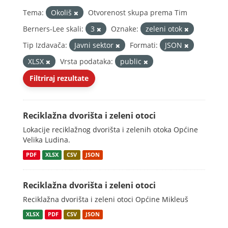
Tema:
Okoliš
Otvorenost skupa prema Tim
Berners-Lee skali:
3
Oznake:
zeleni otok
Tip Izdavača:
Javni sektor
Formati:
JSON
XLSX
Vrsta podataka:
public
Filtriraj rezultate
Reciklažna dvorišta i zeleni otoci
Lokacije reciklažnog dvorišta i zelenih otoka Općine
Velika Ludina.
PDF
XLSX
CSV
JSON
Reciklažna dvorišta i zeleni otoci
Reciklažna dvorišta i zeleni otoci Općine Mikleuš
XLSX
PDF
CSV
JSON