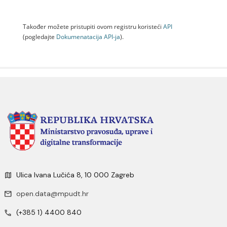
Također možete pristupiti ovom registru koristeći
API
(pogledajte
Dokumenаtаcijа API-jа
).