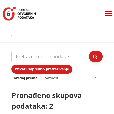
Preskoči
na
sadržaj
Skupovi podаtаkа
Prikaži napredno pretraživanje
Poredaj prema
Pronađeno skupova
podataka: 2