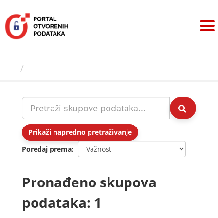
Preskoči
na
sadržaj
Skupovi podаtаkа
Prikaži napredno pretraživanje
Poredaj prema
Pronađeno skupova
podataka: 1