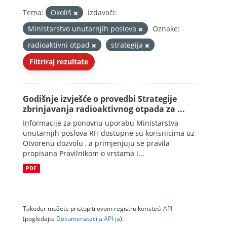
Tema:
Okoliš
Izdavači:
Ministarstvo unutarnjih poslova
Oznake:
radioaktivni otpad
strategija
Filtriraj rezultate
Godišnje izvješće o provedbi Strategije
zbrinjavanja radioaktivnog otpada za ...
Informacije za ponovnu uporabu Ministarstva
unutarnjih poslova RH dostupne su korisnicima uz
Otvorenu dozvolu , a primjenjuju se pravila
propisana Pravilnikom o vrstama i...
PDF
Također možete pristupiti ovom registru koristeći
API
(pogledajte
Dokumenаtаcijа API-jа
).