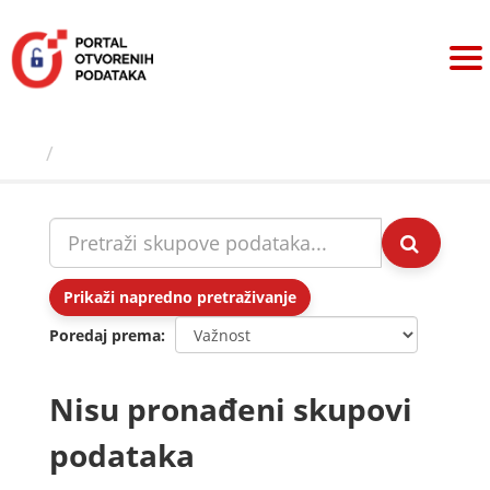
Preskoči
na
sadržaj
Skupovi podаtаkа
Prikaži napredno pretraživanje
Poredaj prema
Nisu pronađeni skupovi
podataka