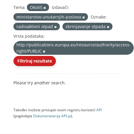
Tema:
Okoliš
Izdavači:
ministarstvo-unutarnjih-poslova
Oznake:
radioaktivni otpad
zbrinjavanje otpada
Vrsta podataka:
http://publications.europa.eu/resource/authority/access-
right/PUBLIC
Filtriraj rezultate
Please try another search.
Također možete pristupiti ovom registru koristeći
API
(pogledajte
Dokumenаtаcijа API-jа
).