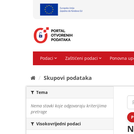
Preskoči
na
sadržaj
Skupovi podаtаkа
Tema
Nema stavki koje odgovaraju kriterijima
pretrage
P
Visokovrijedni podaci
N