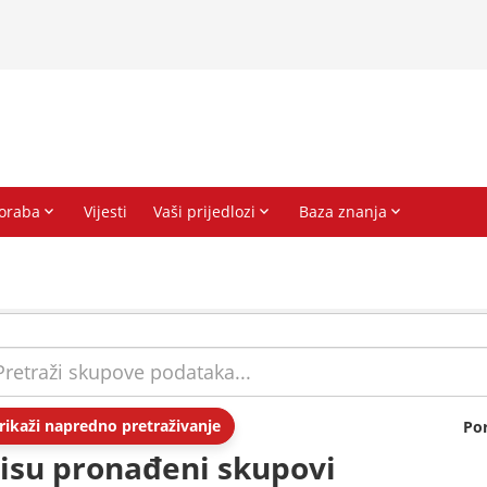
rikaži napredno pretraživanje
Po
isu pronađeni skupovi