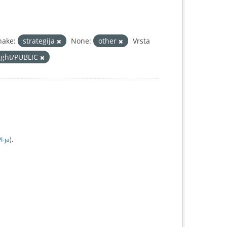
nake:
strategija
None:
other
Vrsta
right/PUBLIC
I-jа
).