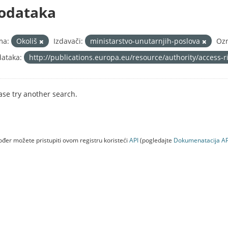
odataka
ma:
Okoliš
Izdavači:
ministarstvo-unutarnjih-poslova
Oz
ataka:
http://publications.europa.eu/resource/authority/access-
ase try another search.
đer možete pristupiti ovom registru koristeći
API
(pogledajte
Dokumenаtаcijа AP