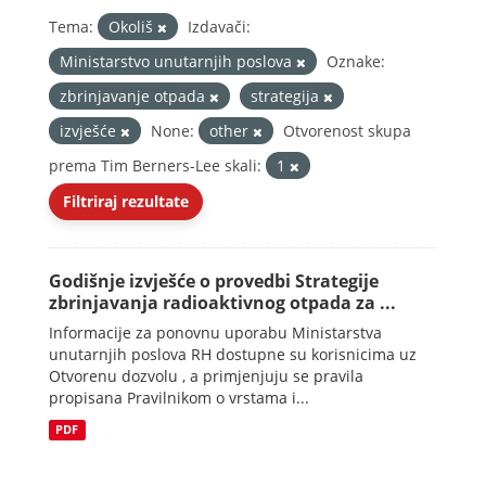
Tema:
Okoliš
Izdavači:
Ministarstvo unutarnjih poslova
Oznake:
zbrinjavanje otpada
strategija
izvješće
None:
other
Otvorenost skupa
prema Tim Berners-Lee skali:
1
Filtriraj rezultate
Godišnje izvješće o provedbi Strategije
zbrinjavanja radioaktivnog otpada za ...
Informacije za ponovnu uporabu Ministarstva
unutarnjih poslova RH dostupne su korisnicima uz
Otvorenu dozvolu , a primjenjuju se pravila
propisana Pravilnikom o vrstama i...
PDF