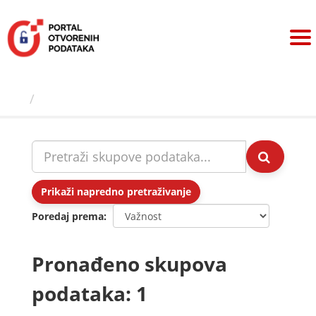
Preskoči
na
sadržaj
Skupovi podаtаkа
Prikaži napredno pretraživanje
Poredaj prema
Pronađeno skupova
podataka: 1