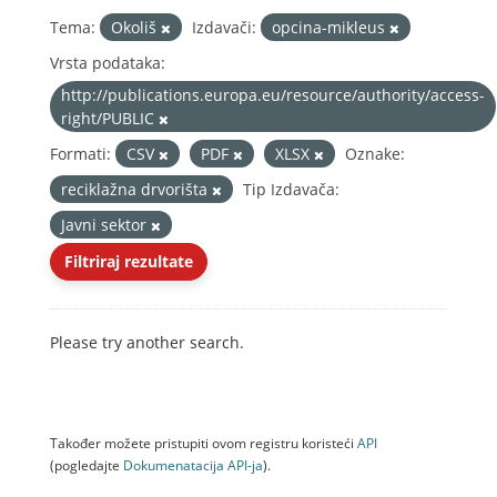
Tema:
Okoliš
Izdavači:
opcina-mikleus
Vrsta podataka:
http://publications.europa.eu/resource/authority/access-
right/PUBLIC
Formati:
CSV
PDF
XLSX
Oznake:
reciklažna drvorišta
Tip Izdavača:
Javni sektor
Filtriraj rezultate
Please try another search.
Također možete pristupiti ovom registru koristeći
API
(pogledajte
Dokumenаtаcijа API-jа
).