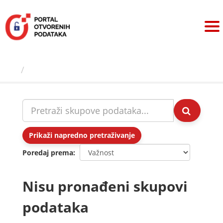
Preskoči
na
sadržaj
Skupovi podаtаkа
Prikaži napredno pretraživanje
Poredaj prema
Nisu pronađeni skupovi
podataka