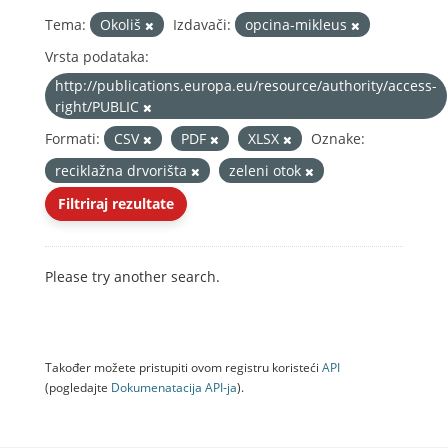
Tema:
Okoliš
Izdavači:
opcina-mikleus
Vrsta podataka:
http://publications.europa.eu/resource/authority/access-
right/PUBLIC
Formati:
CSV
PDF
XLSX
Oznake:
reciklažna drvorišta
zeleni otok
Filtriraj rezultate
Please try another search.
Također možete pristupiti ovom registru koristeći
API
(pogledajte
Dokumenаtаcijа API-jа
).