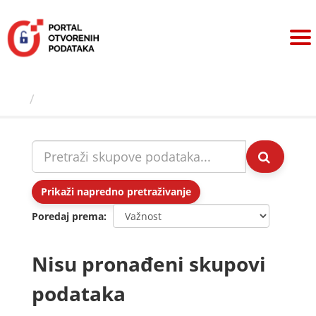
Preskoči
na
sadržaj
Skupovi podаtаkа
Prikaži napredno pretraživanje
Poredaj prema
Nisu pronađeni skupovi
podataka