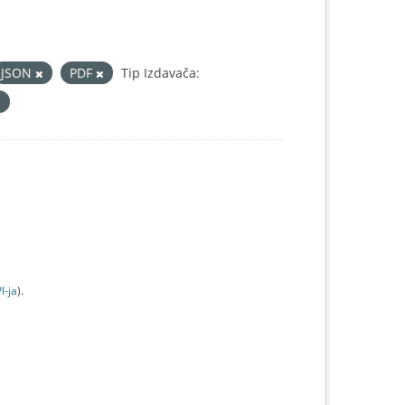
JSON
PDF
Tip Izdavača:
I-jа
).