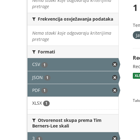
Nema stavki koje odgovaraju kriterijima
1
pretrage
Frekvencija osvježavanja podataka
Te
Nema stavki koje odgovaraju kriterijima
J
pretrage
Formati
Re
CSV
1
Rec
XL
JSON
1
PDF
1
Tako
XLSX
1
Otvorenost skupa prema Tim
Berners-Lee skali
3
1