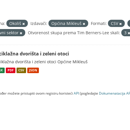
ma:
Okoliš
Izdavači:
Općina Mikleuš
Formati:
CSV
avni sektor
Otvorenost skupa prema Tim Berners-Lee skali:
3
ciklažna dvorišta i zeleni otoci
iklažna dvorišta i zeleni otoci Općine Mikleuš
SX
PDF
CSV
JSON
đer možete pristupiti ovom registru koristeći
API
(pogledajte
Dokumenаtаcijа AP