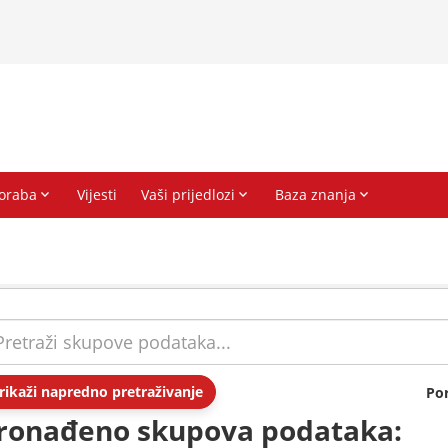
rikaži napredno pretraživanje
Po
ronađeno skupova podataka: