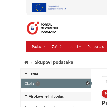
Preskoči
na
sadržaj
Skupovi podаtаkа
Tema
Okoliš
1
P
Visokovrijedni podaci
P