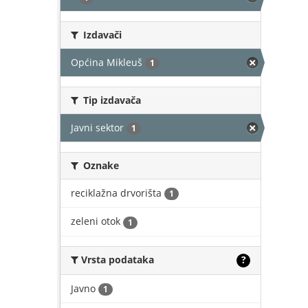
Izdavači
Općina Mikleuš
1
Tip izdavača
Javni sektor
1
Oznake
reciklažna drvorišta
1
zeleni otok
1
Vrsta podataka
?
Javno
1