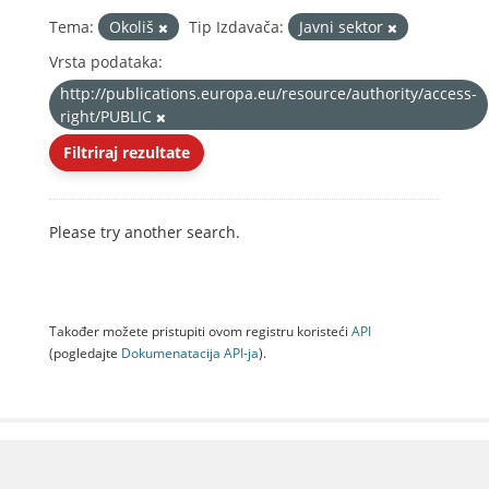
Tema:
Okoliš
Tip Izdavača:
Javni sektor
Vrsta podataka:
http://publications.europa.eu/resource/authority/access-
right/PUBLIC
Filtriraj rezultate
Please try another search.
Također možete pristupiti ovom registru koristeći
API
(pogledajte
Dokumenаtаcijа API-jа
).