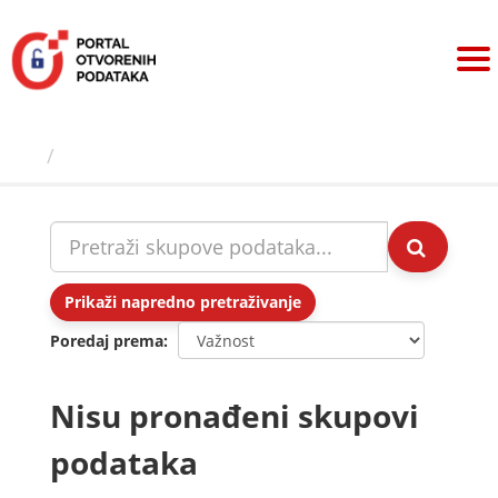
Preskoči
na
sadržaj
Skupovi podаtаkа
Prikaži napredno pretraživanje
Poredaj prema
Nisu pronađeni skupovi
podataka