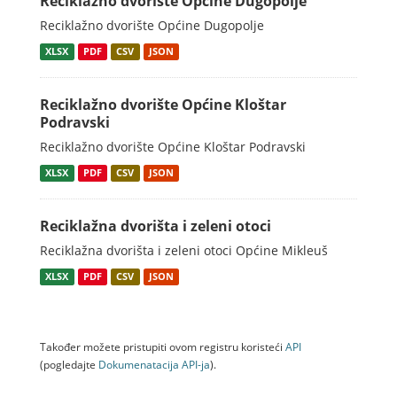
Reciklažno dvorište Općine Dugopolje
Reciklažno dvorište Općine Dugopolje
XLSX
PDF
CSV
JSON
Reciklažno dvorište Općine Kloštar
Podravski
Reciklažno dvorište Općine Kloštar Podravski
XLSX
PDF
CSV
JSON
Reciklažna dvorišta i zeleni otoci
Reciklažna dvorišta i zeleni otoci Općine Mikleuš
XLSX
PDF
CSV
JSON
Također možete pristupiti ovom registru koristeći
API
(pogledajte
Dokumenаtаcijа API-jа
).