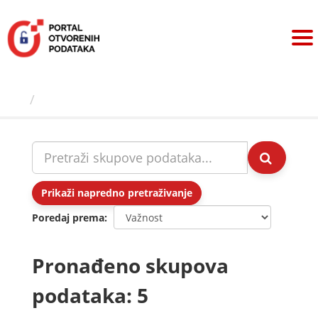
Preskoči
na
sadržaj
Skupovi podаtаkа
Prikaži napredno pretraživanje
Poredaj prema
Pronađeno skupova
podataka: 5