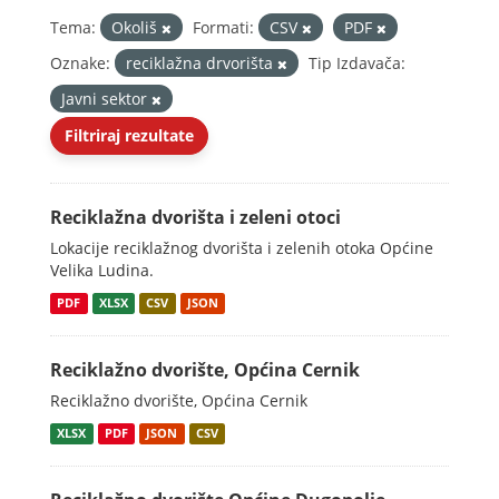
Tema:
Okoliš
Formati:
CSV
PDF
Oznake:
reciklažna drvorišta
Tip Izdavača:
Javni sektor
Filtriraj rezultate
Reciklažna dvorišta i zeleni otoci
Lokacije reciklažnog dvorišta i zelenih otoka Općine
Velika Ludina.
PDF
XLSX
CSV
JSON
Reciklažno dvorište, Općina Cernik
Reciklažno dvorište, Općina Cernik
XLSX
PDF
JSON
CSV