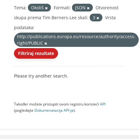
Tema:
Okoliš
Formati:
JSON
Otvorenost
skupa prema Tim Berners-Lee skali:
3
Vrsta
podataka:
http://publications.europa.eu/resource/authority/access-
right/PUBLIC
Filtriraj rezultate
Please try another search.
Također možete pristupiti ovom registru koristeći
API
(pogledajte
Dokumenаtаcijа API-jа
).