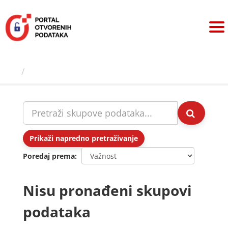
Preskoči
na
sadržaj
Skupovi podаtаkа
Prikaži napredno pretraživanje
Poredaj prema
Nisu pronađeni skupovi
podataka