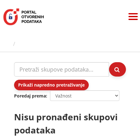
Preskoči
na
sadržaj
Skupovi podаtаkа
Prikaži napredno pretraživanje
Poredaj prema
Nisu pronađeni skupovi
podataka