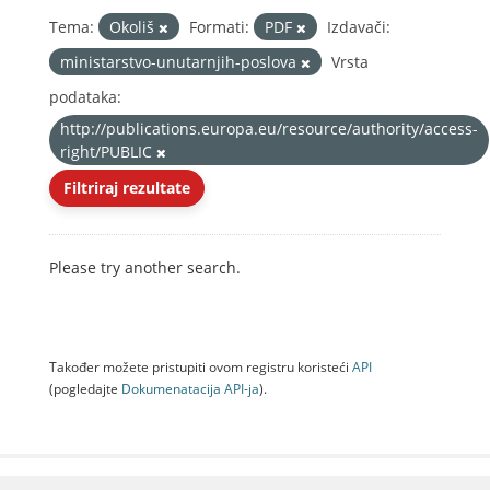
Tema:
Okoliš
Formati:
PDF
Izdavači:
ministarstvo-unutarnjih-poslova
Vrsta
podataka:
http://publications.europa.eu/resource/authority/access-
right/PUBLIC
Filtriraj rezultate
Please try another search.
Također možete pristupiti ovom registru koristeći
API
(pogledajte
Dokumenаtаcijа API-jа
).