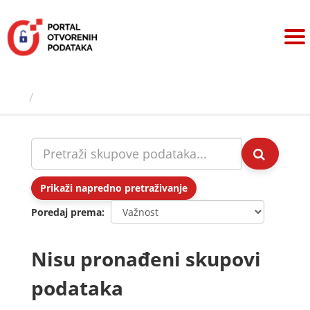
Preskoči
na
sadržaj
Skupovi podаtаkа
Prikaži napredno pretraživanje
Poredaj prema
Nisu pronađeni skupovi
podataka