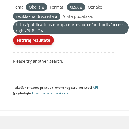
Tema:
Okoliš
Formati:
XLSX
Oznake:
reciklažna drvorišta
Vrsta podataka:
http://publications.europa.eu/resource/authority/access-
right/PUBLIC
Filtriraj rezultate
Please try another search.
Također možete pristupiti ovom registru koristeći
API
(pogledajte
Dokumenаtаcijа API-jа
).