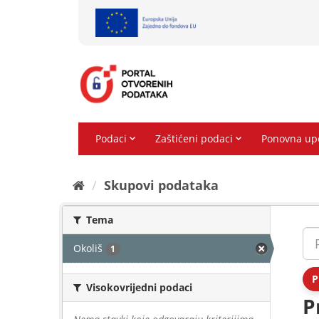
Preskoči
na
sadržaj
Skupovi podаtаkа
Tema
Okoliš
1
P
Visokovrijedni podaci
P