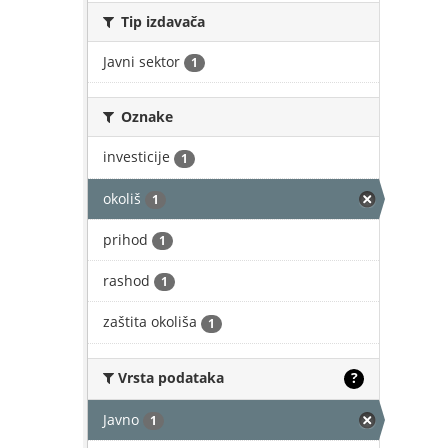
Tip izdavača
Javni sektor
1
Oznake
investicije
1
okoliš
1
prihod
1
rashod
1
zaštita okoliša
1
Vrsta podataka
?
Javno
1