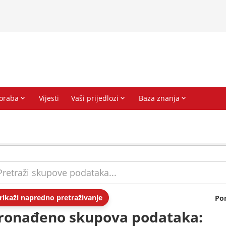
rikaži napredno pretraživanje
Po
ronađeno skupova podataka: