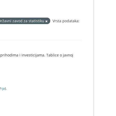
ržavni zavod za statistiku
Vrsta podataka:
prihodima i investicijama. Tablice o javnoj
I-jа
).