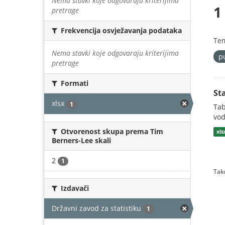
Nema stavki koje odgovaraju kriterijima
1
pretrage
Frekvencija osvježavanja podataka
Te
Nema stavki koje odgovaraju kriterijima
p
pretrage
Formati
St
xlsx
1
Tab
vod
Otvorenost skupa prema Tim
xls
Berners-Lee skali
2
1
Tako
Izdavači
Državni zavod za statistiku
1