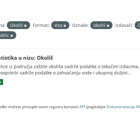
ma:
Okoliš
Formati:
xlsx
Oznake:
okoliš
Izdavači:
D
ublic
atistika u nizu: Okoliš
lice iz područja zaštite okoliša sadrže podatke o tekućim izdacima, 
oopskrbi sadrže podatke o zahvaćanju vode i ukupnoj duljini...
x
đer možete pristupiti ovom registru koristeći
API
(pogledajte
Dokumenаtаcijа AP