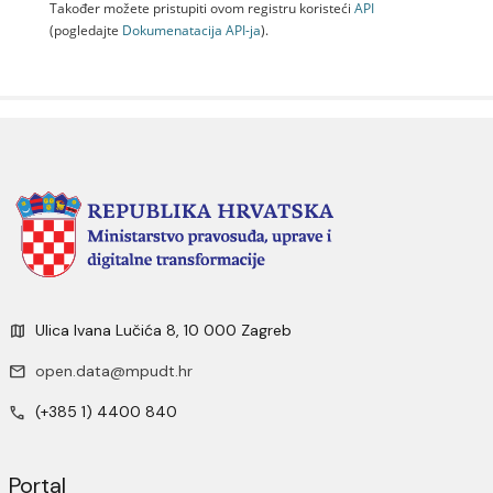
Također možete pristupiti ovom registru koristeći
API
(pogledajte
Dokumenаtаcijа API-jа
).