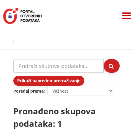
Preskoči
na
sadržaj
Skupovi podаtаkа
Prikaži napredno pretraživanje
Poredaj prema
Pronađeno skupova
podataka: 1