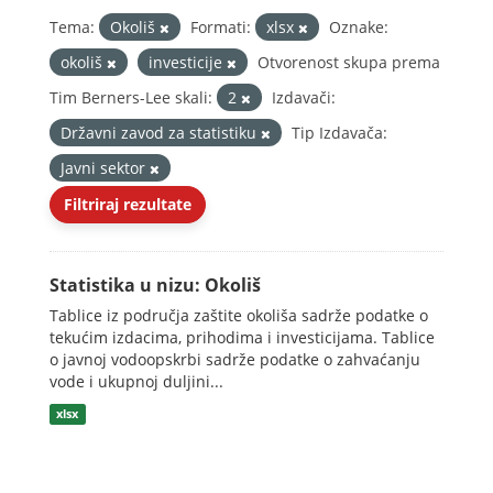
Tema:
Okoliš
Formati:
xlsx
Oznake:
okoliš
investicije
Otvorenost skupa prema
Tim Berners-Lee skali:
2
Izdavači:
Državni zavod za statistiku
Tip Izdavača:
Javni sektor
Filtriraj rezultate
Statistika u nizu: Okoliš
Tablice iz područja zaštite okoliša sadrže podatke o
tekućim izdacima, prihodima i investicijama. Tablice
o javnoj vodoopskrbi sadrže podatke o zahvaćanju
vode i ukupnoj duljini...
xlsx