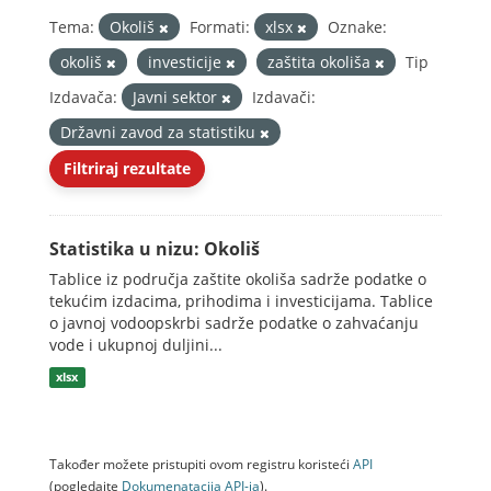
Tema:
Okoliš
Formati:
xlsx
Oznake:
okoliš
investicije
zaštita okoliša
Tip
Izdavača:
Javni sektor
Izdavači:
Državni zavod za statistiku
Filtriraj rezultate
Statistika u nizu: Okoliš
Tablice iz područja zaštite okoliša sadrže podatke o
tekućim izdacima, prihodima i investicijama. Tablice
o javnoj vodoopskrbi sadrže podatke o zahvaćanju
vode i ukupnoj duljini...
xlsx
Također možete pristupiti ovom registru koristeći
API
(pogledajte
Dokumenаtаcijа API-jа
).