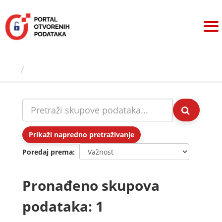
Preskoči
na
sadržaj
Skupovi podаtаkа
Prikaži napredno pretraživanje
Poredaj prema
Pronađeno skupova
podataka: 1