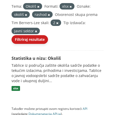
Tema:
Okoliš
Formati:
xlsx
Oznake:
okoliš
rashod
Otvorenost skupa prema
Tim Berners-Lee skali:
2
Tip Izdavača:
Javni sektor
Filtriraj rezultate
Statistika u nizu: Okoliš
Tablice iz područja zaštite okoliša sadrže podatke o
tekućim izdacima, prihodima i investicijama. Tablice
o javnoj vodoopskrbi sadrže podatke o zahvaćanju
vode i ukupnoj duljini...
xlsx
Također možete pristupiti ovom registru koristeći
API
(pogledajte
Dokumenаtаcijа API-jа
).