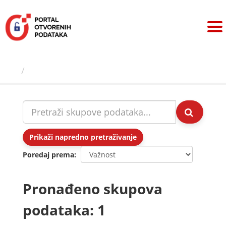
Preskoči
na
sadržaj
Skupovi podаtаkа
Prikaži napredno pretraživanje
Poredaj prema
Pronađeno skupova
podataka: 1