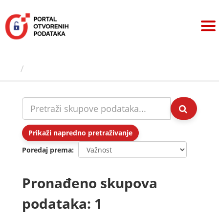
Preskoči
na
sadržaj
Skupovi podаtаkа
Prikaži napredno pretraživanje
Poredaj prema
Pronađeno skupova
podataka: 1