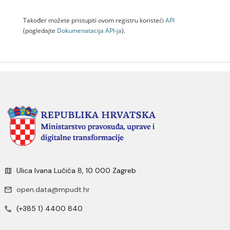
Također možete pristupiti ovom registru koristeći
API
(pogledajte
Dokumenаtаcijа API-jа
).