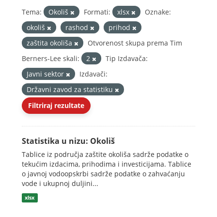
Tema:
Okoliš
Formati:
xlsx
Oznake:
okoliš
rashod
prihod
zaštita okoliša
Otvorenost skupa prema Tim
Berners-Lee skali:
2
Tip Izdavača:
Javni sektor
Izdavači:
Državni zavod za statistiku
Filtriraj rezultate
Statistika u nizu: Okoliš
Tablice iz područja zaštite okoliša sadrže podatke o
tekućim izdacima, prihodima i investicijama. Tablice
o javnoj vodoopskrbi sadrže podatke o zahvaćanju
vode i ukupnoj duljini...
xlsx