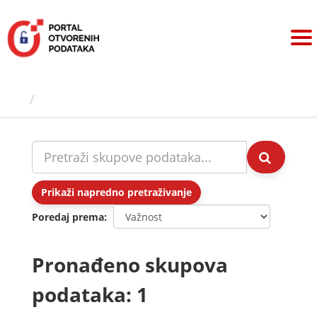
Preskoči
na
sadržaj
Skupovi podаtаkа
Prikaži napredno pretraživanje
Poredaj prema
Pronađeno skupova
podataka: 1