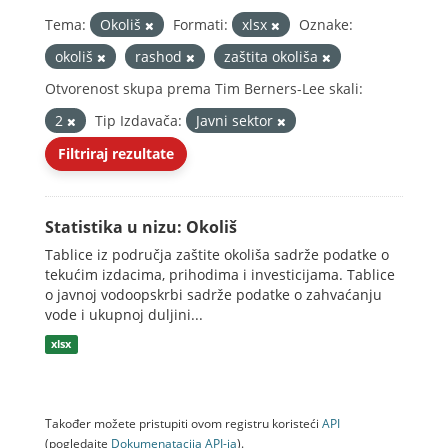
Tema:
Okoliš
Formati:
xlsx
Oznake:
okoliš
rashod
zaštita okoliša
Otvorenost skupa prema Tim Berners-Lee skali:
2
Tip Izdavača:
Javni sektor
Filtriraj rezultate
Statistika u nizu: Okoliš
Tablice iz područja zaštite okoliša sadrže podatke o
tekućim izdacima, prihodima i investicijama. Tablice
o javnoj vodoopskrbi sadrže podatke o zahvaćanju
vode i ukupnoj duljini...
xlsx
Također možete pristupiti ovom registru koristeći
API
(pogledajte
Dokumenаtаcijа API-jа
).