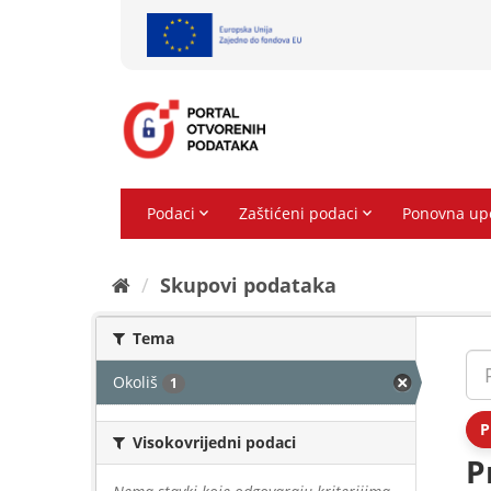
Preskoči
na
sadržaj
Skupovi podаtаkа
Tema
Okoliš
1
P
Visokovrijedni podaci
P