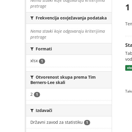
Nema stavki koje odgovaraju kriterijima
1
pretrage
Frekvencija osvježavanja podataka
Te
Nema stavki koje odgovaraju kriterijima
pretrage
St
Formati
Tab
vod
xlsx
1
xls
Otvorenost skupa prema Tim
Berners-Lee skali
Tako
2
1
Izdavači
Državni zavod za statistiku
1