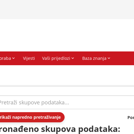
rikaži napredno pretraživanje
Po
ronađeno skupova podataka: