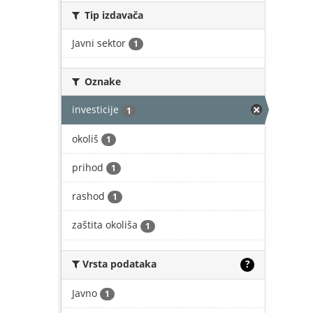
Tip izdavača
Javni sektor
1
Oznake
investicije
1
okoliš
1
prihod
1
rashod
1
zaštita okoliša
1
Vrsta podataka
?
Javno
1