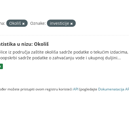
ma:
Okoliš
Oznake:
investicije
atistika u nizu: Okoliš
lice iz područja zaštite okoliša sadrže podatke o tekućim izdacima, 
oopskrbi sadrže podatke o zahvaćanju vode i ukupnoj duljini...
x
đer možete pristupiti ovom registru koristeći
API
(pogledajte
Dokumenаtаcijа AP