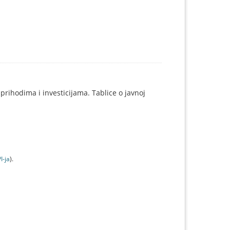
prihodima i investicijama. Tablice o javnoj
I-jа
).