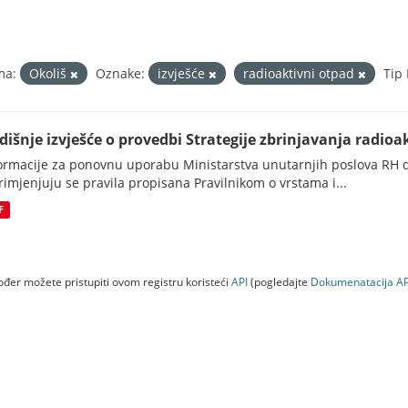
ma:
Okoliš
Oznake:
izvješće
radioaktivni otpad
Tip 
dišnje izvješće o provedbi Strategije zbrinjavanja radioak
ormacije za ponovnu uporabu Ministarstva unutarnjih poslova RH d
rimjenjuju se pravila propisana Pravilnikom o vrstama i...
F
đer možete pristupiti ovom registru koristeći
API
(pogledajte
Dokumenаtаcijа AP