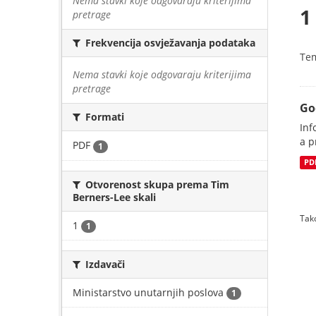
Nema stavki koje odgovaraju kriterijima
1
pretrage
Frekvencija osvježavanja podataka
Te
Nema stavki koje odgovaraju kriterijima
pretrage
Go
Formati
Inf
a p
PDF
1
PD
Otvorenost skupa prema Tim
Berners-Lee skali
Tako
1
1
Izdavači
Ministarstvo unutarnjih poslova
1