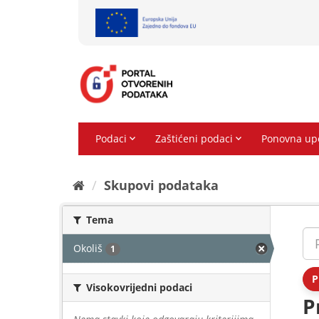
Preskoči
na
sadržaj
Skupovi podаtаkа
Tema
Okoliš
1
P
Visokovrijedni podaci
P