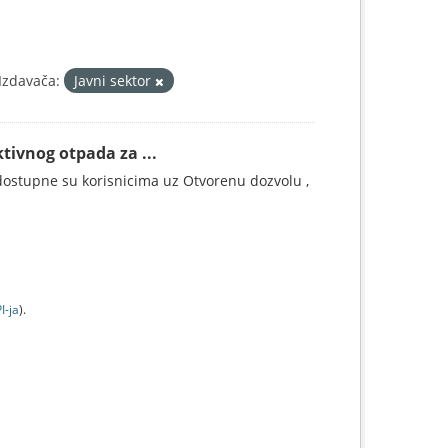
Izdavača:
Javni sektor
tivnog otpada za ...
ostupne su korisnicima uz Otvorenu dozvolu ,
I-jа
).