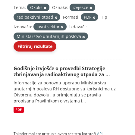
Tema:
Okoliš
Oznake:
izvješće
radioaktivni otpad
Formati:
PDF
Tip
Izdavača:
Javni sektor
Izdavači:
Ministarstvo unutarnjih poslova
Filtriraj rezultate
Godišnje izvješće o provedbi Strategije
zbrinjavanja radioaktivnog otpada za ...
Informacije za ponovnu uporabu Ministarstva
unutarnjih poslova RH dostupne su korisnicima uz
Otvorenu dozvolu , a primjenjuju se pravila
propisana Pravilnikom o vrstama i...
PDF
Također možete pristupiti ovom registru koristeći
API