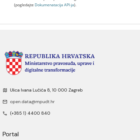
(pogledajte
Dokumenаtаcijа API-jа
).