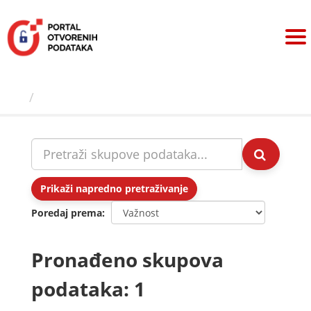
Preskoči
na
sadržaj
Skupovi podаtаkа
Prikaži napredno pretraživanje
Poredaj prema
Pronađeno skupova
podataka: 1