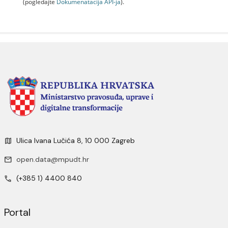
(pogledajte
Dokumenаtаcijа API-jа
).