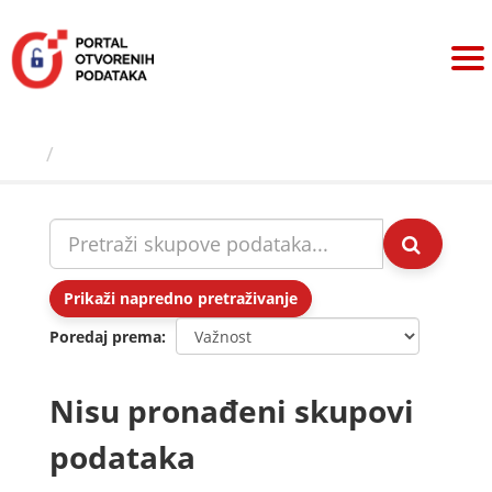
Preskoči
na
sadržaj
Skupovi podаtаkа
Prikaži napredno pretraživanje
Poredaj prema
Nisu pronađeni skupovi
podataka