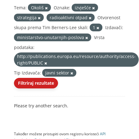
Tema:
Okoliš
Oznake:
izvješće
strategija
radioaktivni otpad
Otvorenost
skupa prema Tim Berners-Lee skali:
1
Izdavači:
ministarstvo-unutarnjih-poslova
Vrsta
podataka:
http://publications.europa.eu/resource/authority/access-
right/PUBLIC
Tip Izdavača:
Javni sektor
Filtriraj rezultate
Please try another search.
Također možete pristupiti ovom registru koristeći
API