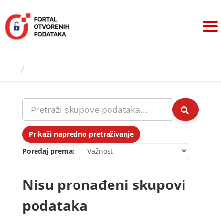
Preskoči
na
sadržaj
Skupovi podаtаkа
Prikaži napredno pretraživanje
Poredaj prema
Nisu pronađeni skupovi
podataka