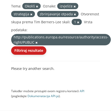
Tema:
Okoliš
Oznake:
izvješće
strategija
zbrinjavanje otpada
Otvorenost
skupa prema Tim Berners-Lee skali:
1
Vrsta
podataka:
http://publications.europa.eu/resource/authority/access-
right/PUBLIC
Filtriraj rezultate
Please try another search.
Također možete pristupiti ovom registru koristeći
API
(pogledajte
Dokumenаtаcijа API-jа
).