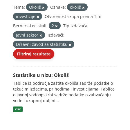
Tema:
Okoliš
Oznake:
okoliš
investicije
Otvorenost skupa prema Tim
Berners-Lee skali:
2
Tip Izdavača:
Javni sektor
Izdavači:
Državni zavod za statistiku
Filtriraj rezultate
Statistika u nizu: Okoliš
Tablice iz područja zaštite okoliša sadrže podatke o
tekućim izdacima, prihodima i investicijama. Tablice
o javnoj vodoopskrbi sadrže podatke o zahvaćanju
vode i ukupnoj duljini...
xlsx