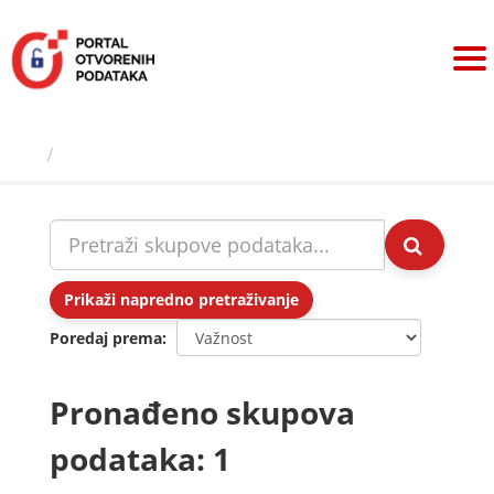
Preskoči
na
sadržaj
Skupovi podаtаkа
Prikaži napredno pretraživanje
Poredaj prema
Pronađeno skupova
podataka: 1