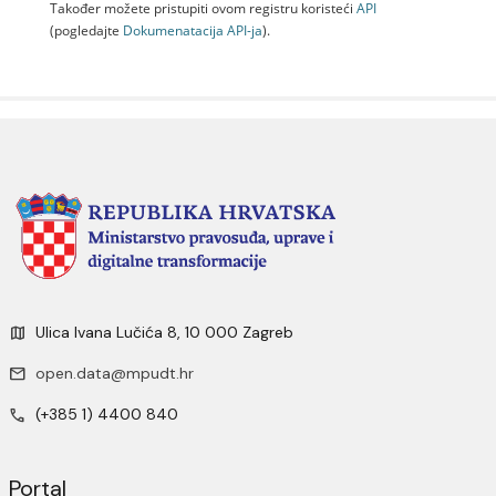
Također možete pristupiti ovom registru koristeći
API
(pogledajte
Dokumenаtаcijа API-jа
).