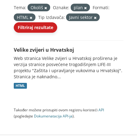
Tema:
Okoliš
Oznake:
plan
Formati:
HTML
Tip Izdavača:
Javni sektor
Filtriraj rezultate
Velike zvijeri u Hrvatskoj
Web stranica Velike zvijeri u Hrvatskoj proširena je
verzija stranice posvećene trogodišnjem LIFE-III
projektu "Zaštita i upravljanje vukovima u Hrvatskoj".
Stranica je naknadno...
HTML
Također možete pristupiti ovom registru koristeći
API
(pogledajte
Dokumenаtаcijа API-jа
).