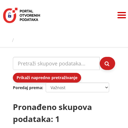
Preskoči
na
sadržaj
Skupovi podаtаkа
Prikaži napredno pretraživanje
Poredaj prema
Pronađeno skupova
podataka: 1