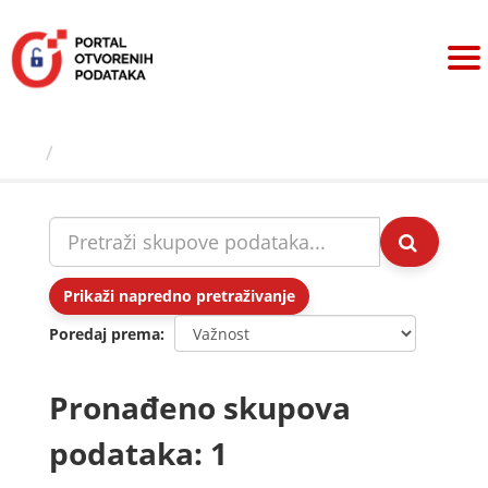
Preskoči
na
sadržaj
Skupovi podаtаkа
Prikaži napredno pretraživanje
Poredaj prema
Pronađeno skupova
podataka: 1