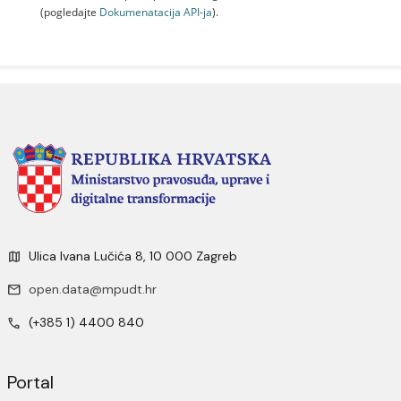
(pogledajte
Dokumenаtаcijа API-jа
).