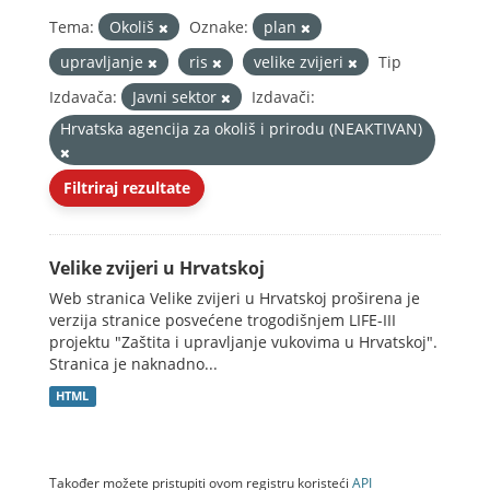
Tema:
Okoliš
Oznake:
plan
upravljanje
ris
velike zvijeri
Tip
Izdavača:
Javni sektor
Izdavači:
Hrvatska agencija za okoliš i prirodu (NEAKTIVAN)
Filtriraj rezultate
Velike zvijeri u Hrvatskoj
Web stranica Velike zvijeri u Hrvatskoj proširena je
verzija stranice posvećene trogodišnjem LIFE-III
projektu "Zaštita i upravljanje vukovima u Hrvatskoj".
Stranica je naknadno...
HTML
Također možete pristupiti ovom registru koristeći
API