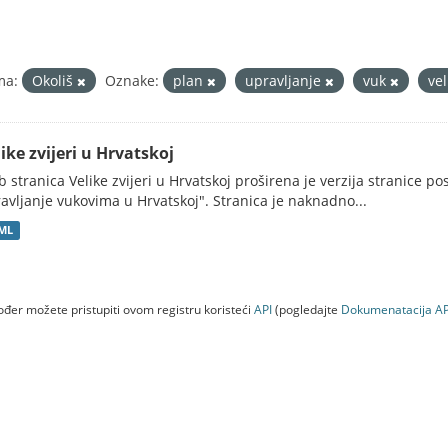
ma:
Okoliš
Oznake:
plan
upravljanje
vuk
vel
ike zvijeri u Hrvatskoj
 stranica Velike zvijeri u Hrvatskoj proširena je verzija stranice po
avljanje vukovima u Hrvatskoj". Stranica je naknadno...
ML
đer možete pristupiti ovom registru koristeći
API
(pogledajte
Dokumenаtаcijа AP