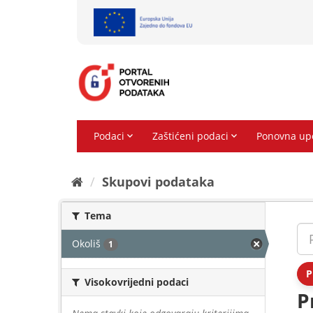
Preskoči
na
sadržaj
Skupovi podаtаkа
Tema
Okoliš
1
P
Visokovrijedni podaci
P