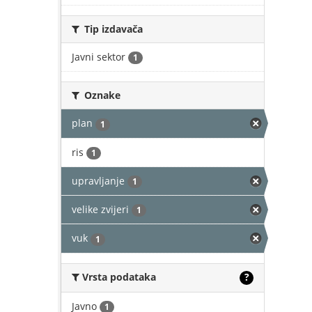
Tip izdavača
Javni sektor
1
Oznake
plan
1
ris
1
upravljanje
1
velike zvijeri
1
vuk
1
Vrsta podataka
?
Javno
1