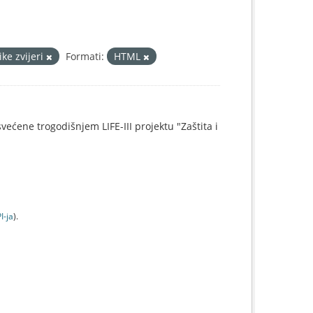
ike zvijeri
Formati:
HTML
svećene trogodišnjem LIFE-III projektu "Zaštita i
I-jа
).