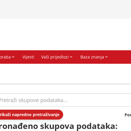
rikaži napredno pretraživanje
Po
ronađeno skupova podataka: