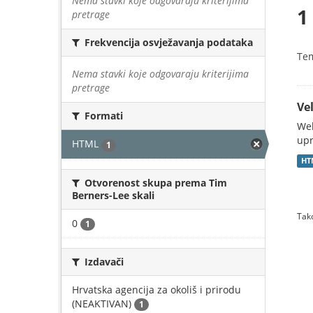
Nema stavki koje odgovaraju kriterijima
1
pretrage
Frekvencija osvježavanja podataka
Te
Nema stavki koje odgovaraju kriterijima
pretrage
Vel
Formati
Web
upr
HTML
1
HT
Otvorenost skupa prema Tim
Berners-Lee skali
Tako
0
1
Izdavači
Hrvatska agencija za okoliš i prirodu
(NEAKTIVAN)
1