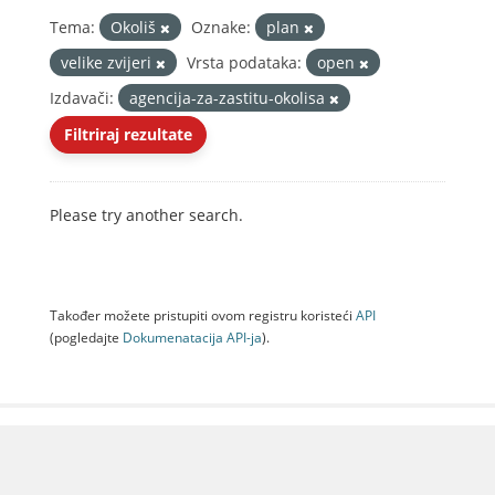
Tema:
Okoliš
Oznake:
plan
velike zvijeri
Vrsta podataka:
open
Izdavači:
agencija-za-zastitu-okolisa
Filtriraj rezultate
Please try another search.
Također možete pristupiti ovom registru koristeći
API
(pogledajte
Dokumenаtаcijа API-jа
).