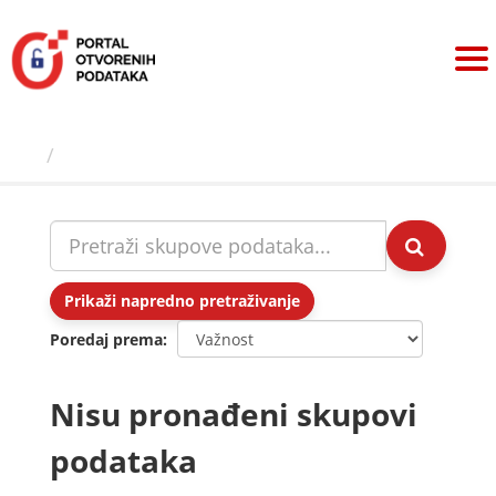
Preskoči
na
sadržaj
Skupovi podаtаkа
Prikaži napredno pretraživanje
Poredaj prema
Nisu pronađeni skupovi
podataka