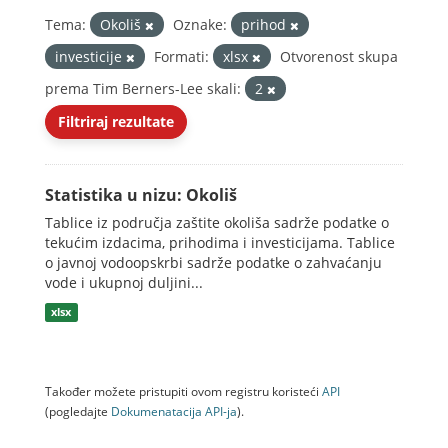
Tema:
Okoliš
Oznake:
prihod
investicije
Formati:
xlsx
Otvorenost skupa
prema Tim Berners-Lee skali:
2
Filtriraj rezultate
Statistika u nizu: Okoliš
Tablice iz područja zaštite okoliša sadrže podatke o
tekućim izdacima, prihodima i investicijama. Tablice
o javnoj vodoopskrbi sadrže podatke o zahvaćanju
vode i ukupnoj duljini...
xlsx
Također možete pristupiti ovom registru koristeći
API
(pogledajte
Dokumenаtаcijа API-jа
).