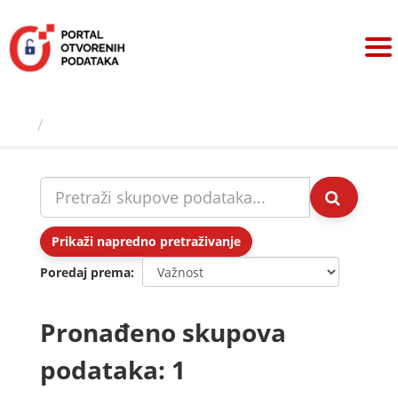
Preskoči
na
sadržaj
Skupovi podаtаkа
Prikaži napredno pretraživanje
Poredaj prema
Pronađeno skupova
podataka: 1