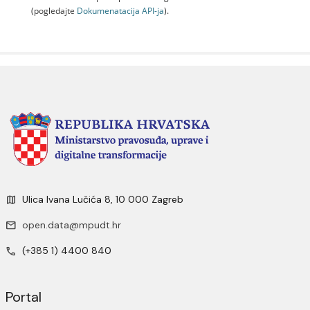
(pogledajte
Dokumenаtаcijа API-jа
).