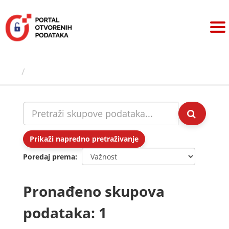
Preskoči
na
sadržaj
Skupovi podаtаkа
Prikaži napredno pretraživanje
Poredaj prema
Pronađeno skupova
podataka: 1