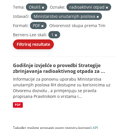
Tema:
Okoliš
Oznake:
radioaktivni otpad
Izdavači:
Ministarstvo unutarnjih poslova
Formati:
PDF
Otvorenost skupa prema Tim
Berners-Lee skali:
1
Filtriraj rezultate
Godišnje izvješće o provedbi Strategije
zbrinjavanja radioaktivnog otpada za ...
Informacije za ponovnu uporabu Ministarstva
unutarnjih poslova RH dostupne su korisnicima uz
Otvorenu dozvolu , a primjenjuju se pravila
propisana Pravilnikom o vrstama i...
PDF
Također možete pristupiti ovom registru koristeći
API