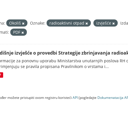
ma:
Okoliš
Oznake:
radioaktivni otpad
izvješće
Izda
mati:
PDF
dišnje izvješće o provedbi Strategije zbrinjavanja radioak
ormacije za ponovnu uporabu Ministarstva unutarnjih poslova RH d
rimjenjuju se pravila propisana Pravilnikom o vrstama i...
F
đer možete pristupiti ovom registru koristeći
API
(pogledajte
Dokumenаtаcijа AP