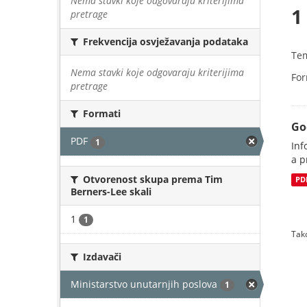
Nema stavki koje odgovaraju kriterijima
1
pretrage
Frekvencija osvježavanja podataka
Te
Nema stavki koje odgovaraju kriterijima
For
pretrage
Formati
Go
PDF
1
Inf
a p
Otvorenost skupa prema Tim
PD
Berners-Lee skali
1
1
Tako
Izdavači
Ministarstvo unutarnjih poslova
1