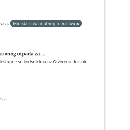
vači:
Ministarstvo unutarnjih poslova
tivnog otpada za ...
ostupne su korisnicima uz Otvorenu dozvolu ,
I-jа
).