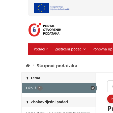
Preskoči
na
sadržaj
Skupovi podаtаkа
Tema
Okoliš
1
P
Visokovrijedni podaci
P