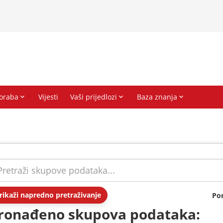
rikaži napredno pretraživanje
Po
ronađeno skupova podataka: