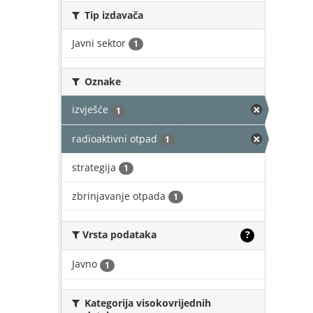
Tip izdavača
Javni sektor
1
Oznake
izvješće
1
radioaktivni otpad
1
strategija
1
zbrinjavanje otpada
1
Vrsta podataka
?
Javno
1
Kategorija visokovrijednih