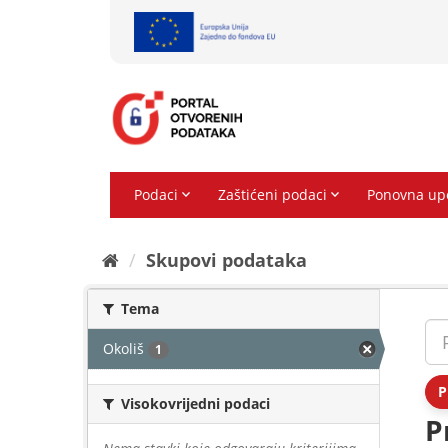
Preskoči
na
sadržaj
Skupovi podаtаkа
Tema
Okoliš
1
P
Visokovrijedni podaci
P