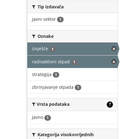
Tip izdavača
Javni sektor
1
Oznake
izvješće
1
radioaktivni otpad
1
strategija
1
zbrinjavanje otpada
1
Vrsta podataka
?
Javno
1
Kategorija visokovrijednih