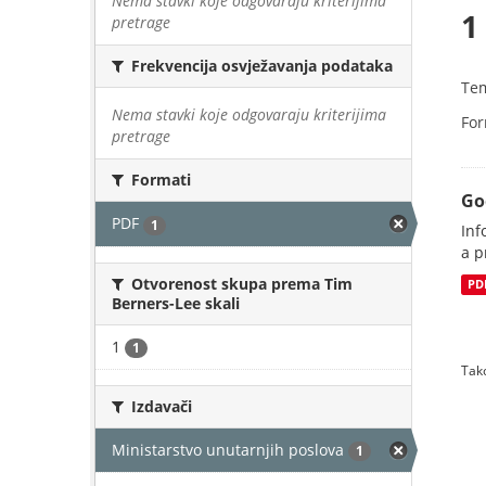
Nema stavki koje odgovaraju kriterijima
1
pretrage
Frekvencija osvježavanja podataka
Te
Nema stavki koje odgovaraju kriterijima
For
pretrage
Formati
Go
PDF
1
Inf
a p
Otvorenost skupa prema Tim
PD
Berners-Lee skali
1
1
Tako
Izdavači
Ministarstvo unutarnjih poslova
1