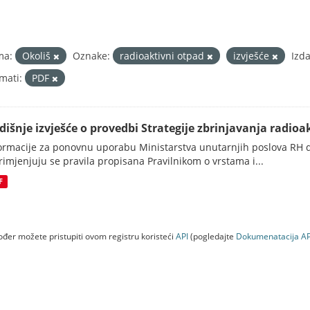
ma:
Okoliš
Oznake:
radioaktivni otpad
izvješće
Izda
mati:
PDF
dišnje izvješće o provedbi Strategije zbrinjavanja radioak
ormacije za ponovnu uporabu Ministarstva unutarnjih poslova RH d
rimjenjuju se pravila propisana Pravilnikom o vrstama i...
F
đer možete pristupiti ovom registru koristeći
API
(pogledajte
Dokumenаtаcijа AP