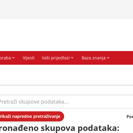
rikaži napredno pretraživanje
Po
ronađeno skupova podataka: