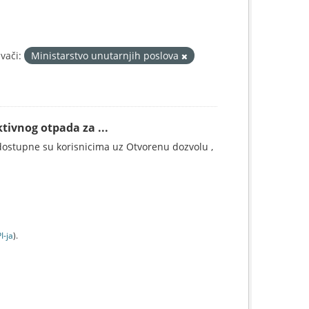
vači:
Ministarstvo unutarnjih poslova
tivnog otpada za ...
ostupne su korisnicima uz Otvorenu dozvolu ,
I-jа
).