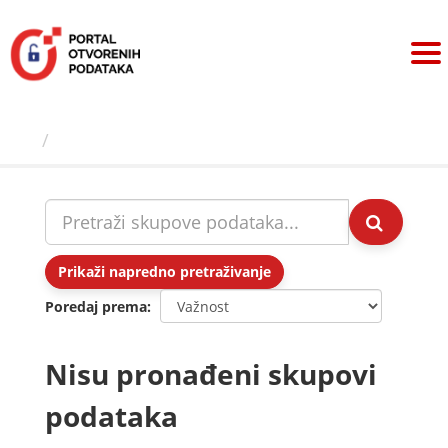
Preskoči
na
sadržaj
Skupovi podаtаkа
Prikaži napredno pretraživanje
Poredaj prema
Nisu pronađeni skupovi
podataka