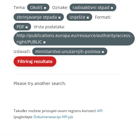
Tema:
Okoliš
Oznake:
radioaktivni otpad
zbrinjavanje otpada
izvješće
Formati:
PDF
Vrsta podataka:
http://publications.europa.eu/resource/authority/access-
right/PUBLIC
Izdavači:
ministarstvo-unutarnjih-poslova
Filtriraj rezultate
Please try another search.
Također možete pristupiti ovom registru koristeći
API
(pogledajte
Dokumenаtаcijа API-jа
).