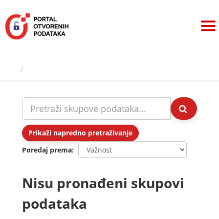
Preskoči
na
sadržaj
Skupovi podаtаkа
Prikaži napredno pretraživanje
Poredaj prema
Nisu pronađeni skupovi
podataka