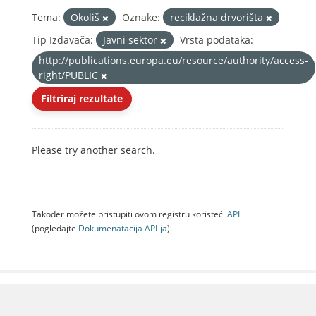
Tema:
Okoliš
Oznake:
reciklažna drvorišta
Tip Izdavača:
Javni sektor
Vrsta podataka:
http://publications.europa.eu/resource/authority/access-
right/PUBLIC
Filtriraj rezultate
Please try another search.
Također možete pristupiti ovom registru koristeći
API
(pogledajte
Dokumenаtаcijа API-jа
).