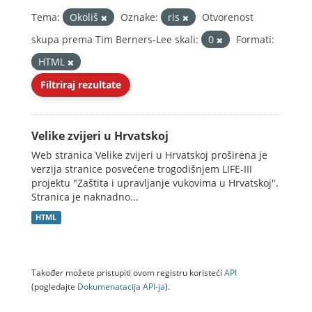
Tema:
Okoliš
Oznake:
ris
Otvorenost
skupa prema Tim Berners-Lee skali:
0
Formati:
HTML
Filtriraj rezultate
Velike zvijeri u Hrvatskoj
Web stranica Velike zvijeri u Hrvatskoj proširena je
verzija stranice posvećene trogodišnjem LIFE-III
projektu "Zaštita i upravljanje vukovima u Hrvatskoj".
Stranica je naknadno...
HTML
Također možete pristupiti ovom registru koristeći
API
(pogledajte
Dokumenаtаcijа API-jа
).