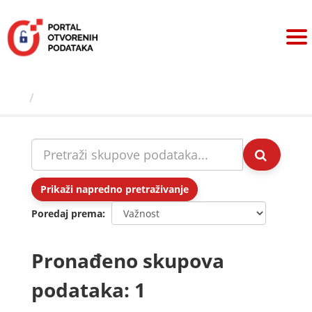
Preskoči
na
sadržaj
Skupovi podаtаkа
Prikaži napredno pretraživanje
Poredaj prema
Pronađeno skupova
podataka: 1