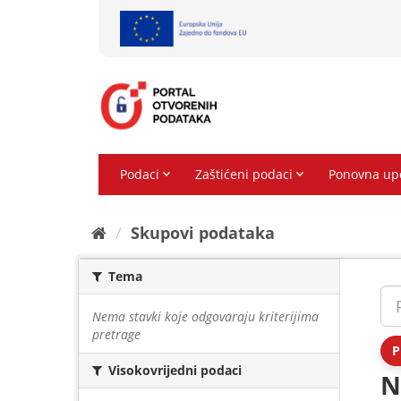
Preskoči
na
sadržaj
Skupovi podаtаkа
Tema
Nema stavki koje odgovaraju kriterijima
pretrage
P
Visokovrijedni podaci
N