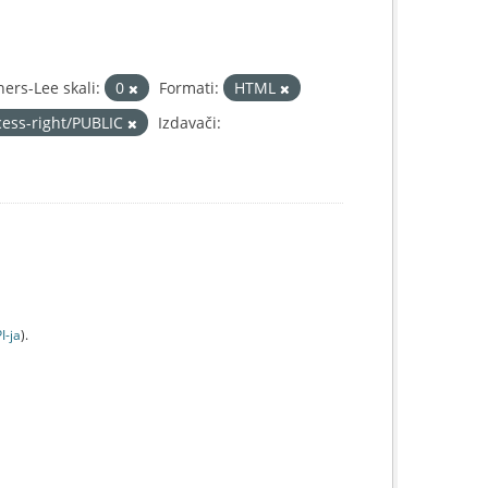
ers-Lee skali:
0
Formati:
HTML
cess-right/PUBLIC
Izdavači:
I-jа
).