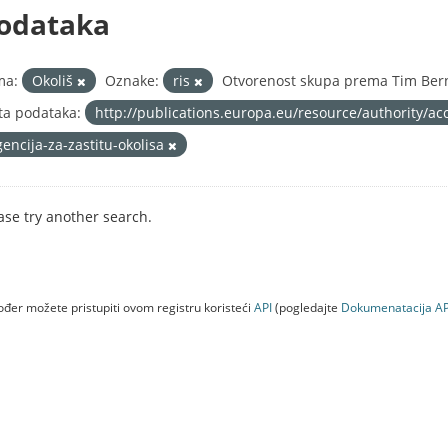
odataka
ma:
Okoliš
Oznake:
ris
Otvorenost skupa prema Tim Bern
ta podataka:
http://publications.europa.eu/resource/authority/ac
gencija-za-zastitu-okolisa
ase try another search.
đer možete pristupiti ovom registru koristeći
API
(pogledajte
Dokumenаtаcijа AP