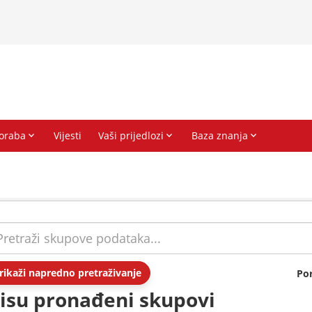
rikaži napredno pretraživanje
Po
isu pronađeni skupovi