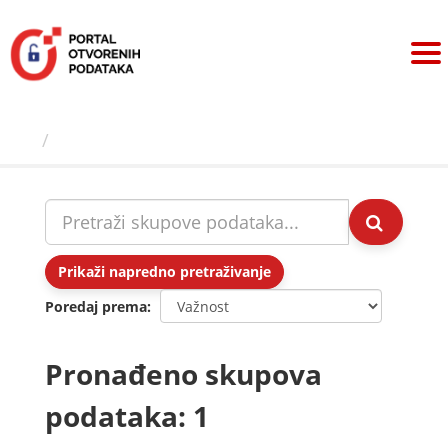
Preskoči
na
sadržaj
Skupovi podаtаkа
Prikaži napredno pretraživanje
Poredaj prema
Pronađeno skupova
podataka: 1