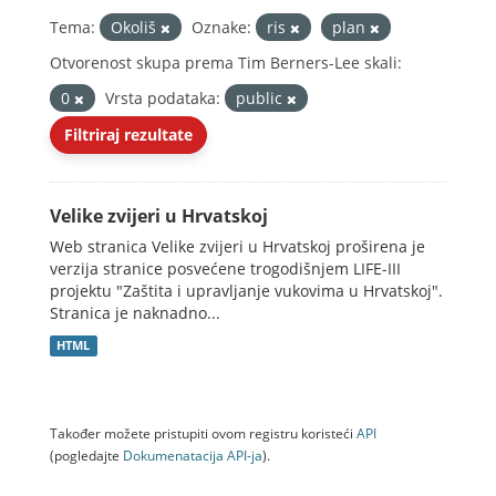
Tema:
Okoliš
Oznake:
ris
plan
Otvorenost skupa prema Tim Berners-Lee skali:
0
Vrsta podataka:
public
Filtriraj rezultate
Velike zvijeri u Hrvatskoj
Web stranica Velike zvijeri u Hrvatskoj proširena je
verzija stranice posvećene trogodišnjem LIFE-III
projektu "Zaštita i upravljanje vukovima u Hrvatskoj".
Stranica je naknadno...
HTML
Također možete pristupiti ovom registru koristeći
API
(pogledajte
Dokumenаtаcijа API-jа
).