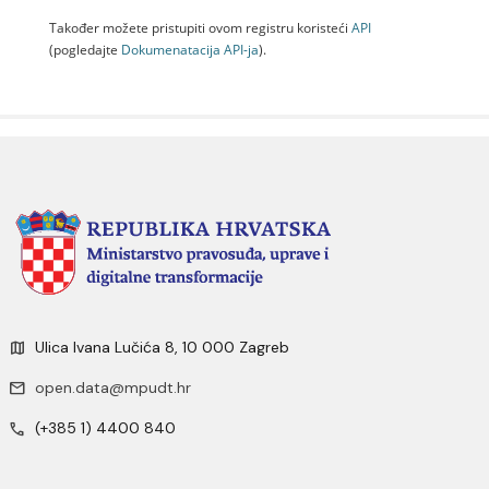
Također možete pristupiti ovom registru koristeći
API
(pogledajte
Dokumenаtаcijа API-jа
).