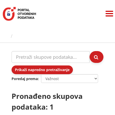
Preskoči
na
sadržaj
Skupovi podаtаkа
Prikaži napredno pretraživanje
Poredaj prema
Pronađeno skupova
podataka: 1