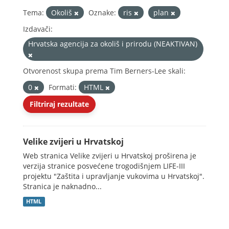
Tema:
Okoliš
Oznake:
ris
plan
Izdavači:
Hrvatska agencija za okoliš i prirodu (NEAKTIVAN)
Otvorenost skupa prema Tim Berners-Lee skali:
0
Formati:
HTML
Filtriraj rezultate
Velike zvijeri u Hrvatskoj
Web stranica Velike zvijeri u Hrvatskoj proširena je
verzija stranice posvećene trogodišnjem LIFE-III
projektu "Zaštita i upravljanje vukovima u Hrvatskoj".
Stranica je naknadno...
HTML