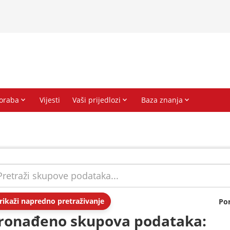
rikaži napredno pretraživanje
Po
ronađeno skupova podataka: