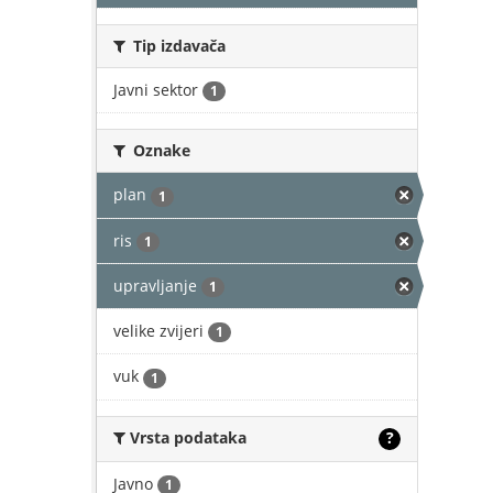
Tip izdavača
Javni sektor
1
Oznake
plan
1
ris
1
upravljanje
1
velike zvijeri
1
vuk
1
Vrsta podataka
?
Javno
1