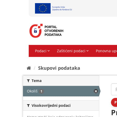
Preskoči
na
sadržaj
Skupovi podаtаkа
Tema
Okoliš
1
P
Visokovrijedni podaci
P