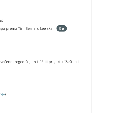
ači:
upa prema Tim Berners-Lee skali:
0
svećene trogodišnjem LIFE-III projektu "Zaštita i
I-jа
).