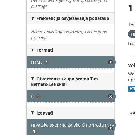
Nema stavki koje odgovaraju kriterijima
1
pretrage
Frekvencija osvježavanja podataka
Te
Nema stavki koje odgovaraju kriterijima
H
pretrage
For
Formati
HTML
1
Vel
Web
Otvorenost skupa prema Tim
upr
Berners-Lee skali
HT
0
1
Izdavači
Tako
Hrvatska agencija za okoliš i prirodu (NEAKTIVAN)
1