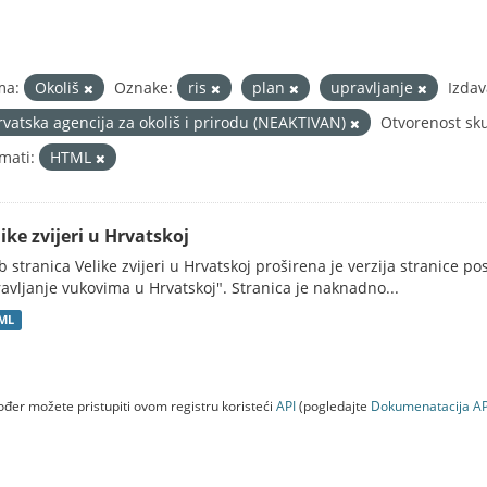
ma:
Okoliš
Oznake:
ris
plan
upravljanje
Izdav
rvatska agencija za okoliš i prirodu (NEAKTIVAN)
Otvorenost sk
mati:
HTML
ike zvijeri u Hrvatskoj
 stranica Velike zvijeri u Hrvatskoj proširena je verzija stranice po
avljanje vukovima u Hrvatskoj". Stranica je naknadno...
ML
đer možete pristupiti ovom registru koristeći
API
(pogledajte
Dokumenаtаcijа AP