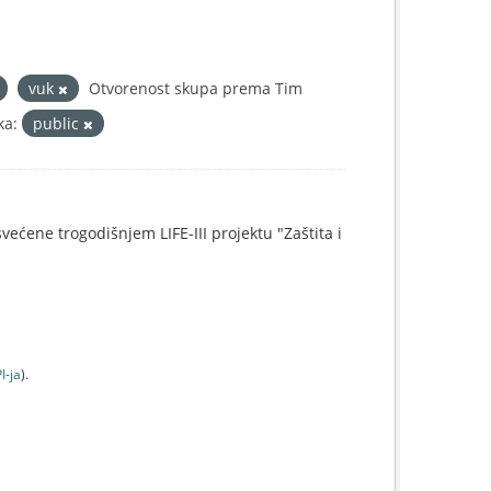
vuk
Otvorenost skupa prema Tim
ka:
public
svećene trogodišnjem LIFE-III projektu "Zaštita i
I-jа
).