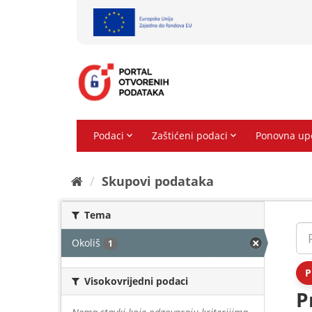
Preskoči
na
sadržaj
Skupovi podаtаkа
Tema
Okoliš
1
P
Visokovrijedni podaci
P