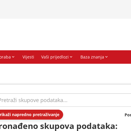
rikaži napredno pretraživanje
Po
ronađeno skupova podataka: