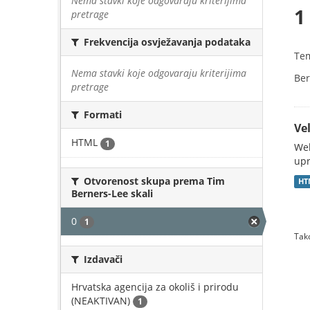
Nema stavki koje odgovaraju kriterijima
1
pretrage
Frekvencija osvježavanja podataka
Te
Nema stavki koje odgovaraju kriterijima
Ber
pretrage
Formati
Vel
HTML
1
Web
upr
Otvorenost skupa prema Tim
HT
Berners-Lee skali
0
1
Tako
Izdavači
Hrvatska agencija za okoliš i prirodu
(NEAKTIVAN)
1