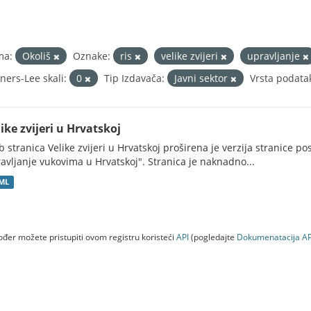
ma:
Okoliš
Oznake:
ris
velike zvijeri
upravljanje
ners-Lee skali:
0
Tip Izdavača:
Javni sektor
Vrsta podata
ike zvijeri u Hrvatskoj
 stranica Velike zvijeri u Hrvatskoj proširena je verzija stranice po
avljanje vukovima u Hrvatskoj". Stranica je naknadno...
ML
đer možete pristupiti ovom registru koristeći
API
(pogledajte
Dokumenаtаcijа AP