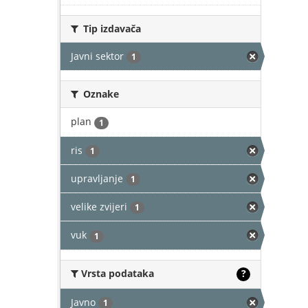
Tip izdavača
Javni sektor
1
Oznake
plan
1
ris
1
upravljanje
1
velike zvijeri
1
vuk
1
Vrsta podataka
?
Javno
1