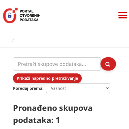
Preskoči
na
sadržaj
Skupovi podаtаkа
Prikaži napredno pretraživanje
Poredaj prema
Pronađeno skupova
podataka: 1