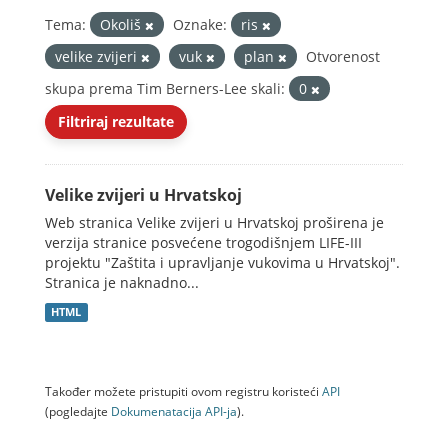
Tema:
Okoliš
Oznake:
ris
velike zvijeri
vuk
plan
Otvorenost
skupa prema Tim Berners-Lee skali:
0
Filtriraj rezultate
Velike zvijeri u Hrvatskoj
Web stranica Velike zvijeri u Hrvatskoj proširena je
verzija stranice posvećene trogodišnjem LIFE-III
projektu "Zaštita i upravljanje vukovima u Hrvatskoj".
Stranica je naknadno...
HTML
Također možete pristupiti ovom registru koristeći
API
(pogledajte
Dokumenаtаcijа API-jа
).